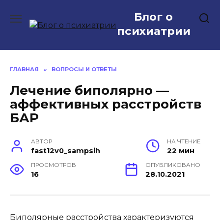
Перейти
Блог о
к
содержанию
психиатрии
ГЛАВНАЯ
»
ВОПРОСЫ И ОТВЕТЫ
Лечение биполярно —
аффективных расстройств
БАР
АВТОР
НА ЧТЕНИЕ
fast12v0_sampsih
22 мин
ПРОСМОТРОВ
ОПУБЛИКОВАНО
16
28.10.2021
Биполярные расстройства характеризуются