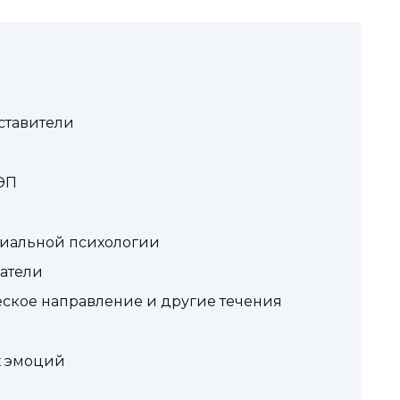
ставители
ЭП
циальной психологии
атели
ское направление и другие течения
х эмоций