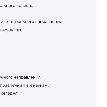
ального подхода
зистенциального направления
сихологии
учного направления
аправлениями и науками
 сегодня