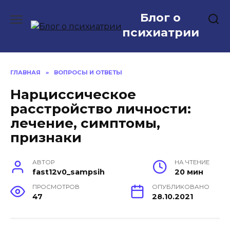
Перейти
Блог о
к
содержанию
психиатрии
ГЛАВНАЯ
»
ВОПРОСЫ И ОТВЕТЫ
Нарциссическое
расстройство личности:
лечение, симптомы,
признаки
АВТОР
НА ЧТЕНИЕ
fast12v0_sampsih
20 мин
ПРОСМОТРОВ
ОПУБЛИКОВАНО
47
28.10.2021