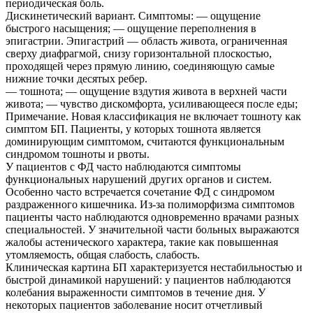
периодическая боль.
Дискинетический вариант. Симптомы: — ощущение
быстрого насыщения; — ощущение переполнения в
эпигастрии. Эпигастрий — область живота, ограниченная
сверху диафрагмой, снизу горизонтальной плоскостью,
проходящей через прямую линию, соединяющую самые
нижние точки десятых ребер.
— тошнота; — ощущение вздутия живота в верхней части
живота; — чувство дискомфорта, усиливающееся после еды;
Примечание. Новая классификация не включает тошноту как
симптом БП. Пациенты, у которых тошнота является
доминирующим симптомом, считаются функциональным
синдромом тошноты и рвоты.
У пациентов с ФД часто наблюдаются симптомы
функциональных нарушений других органов и систем.
Особенно часто встречается сочетание ФД с синдромом
раздраженного кишечника. Из-за полиморфизма симптомов
пациенты часто наблюдаются одновременно врачами разных
специальностей. У значительной части больных выражаются
жалобы астенического характера, такие как повышенная
утомляемость, общая слабость, слабость.
Клиническая картина БП характеризуется нестабильностью и
быстрой динамикой нарушений: у пациентов наблюдаются
колебания выраженности симптомов в течение дня. У
некоторых пациентов заболевание носит отчетливый