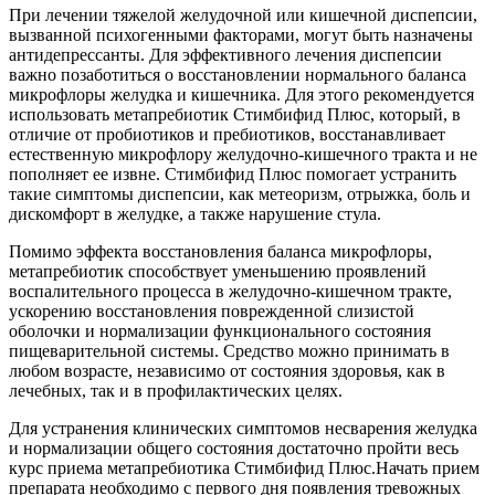
При лечении тяжелой желудочной или кишечной диспепсии,
вызванной психогенными факторами, могут быть назначены
антидепрессанты. Для эффективного лечения диспепсии
важно позаботиться о восстановлении нормального баланса
микрофлоры желудка и кишечника. Для этого рекомендуется
использовать метапребиотик Стимбифид Плюс, который, в
отличие от пробиотиков и пребиотиков, восстанавливает
естественную микрофлору желудочно-кишечного тракта и не
пополняет ее извне. Стимбифид Плюс помогает устранить
такие симптомы диспепсии, как метеоризм, отрыжка, боль и
дискомфорт в желудке, а также нарушение стула.
Помимо эффекта восстановления баланса микрофлоры,
метапребиотик способствует уменьшению проявлений
воспалительного процесса в желудочно-кишечном тракте,
ускорению восстановления поврежденной слизистой
оболочки и нормализации функционального состояния
пищеварительной системы. Средство можно принимать в
любом возрасте, независимо от состояния здоровья, как в
лечебных, так и в профилактических целях.
Для устранения клинических симптомов несварения желудка
и нормализации общего состояния достаточно пройти весь
курс приема метапребиотика Стимбифид Плюс.Начать прием
препарата необходимо с первого дня появления тревожных