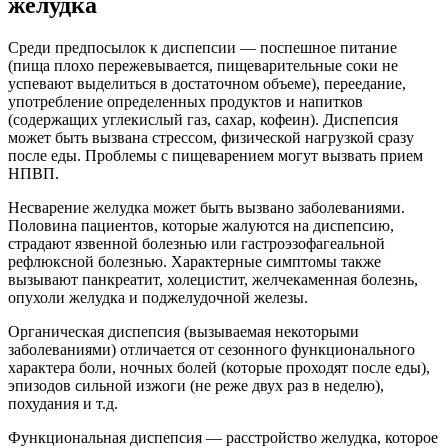
желудка
Среди предпосылок к диспепсии — поспешное питание
(пища плохо пережевывается, пищеварительные соки не
успевают выделиться в достаточном объеме), переедание,
употребление определенных продуктов и напитков
(содержащих углекислый газ, сахар, кофеин). Диспепсия
может быть вызвана стрессом, физической нагрузкой сразу
после еды. Проблемы с пищеварением могут вызвать прием
НПВП.
Несварение желудка может быть вызвано заболеваниями.
Половина пациентов, которые жалуются на диспепсию,
страдают язвенной болезнью или гастроэзофагеальной
рефлюксной болезнью. Характерные симптомы также
вызывают панкреатит, холецистит, желчекаменная болезнь,
опухоли желудка и поджелудочной железы.
Органическая диспепсия (вызываемая некоторыми
заболеваниями) отличается от сезонного функционального
характера боли, ночных болей (которые проходят после еды),
эпизодов сильной изжоги (не реже двух раз в неделю),
похудания и т.д.
Функциональная диспепсия — расстройство желудка, которое