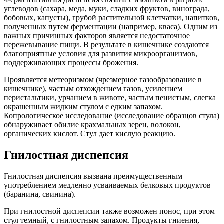
углеводов (сахара, меда, муки, сладких фруктов, винограда,
бобовых, капусты), грубой растительной клетчатки, напитков,
полученных путем ферментации (например, кваса). Одним из
важных причинных факторов является недостаточное
пережевывание пищи. В результате в кишечнике создаются
благоприятные условия для развития микроорганизмов,
поддерживающих процессы брожения.
Проявляется метеоризмом (чрезмерное газообразование в
кишечнике), частым отхождением газов, усилением
перистальтики, урчанием в животе, частым пенистым, слегка
окрашенным жидким стулом с едким запахом.
Копрологическое исследование (исследование образцов стула)
обнаруживает обилие крахмальных зерен, волокон,
органических кислот. Стул дает кислую реакцию.
Гнилостная диспепсия
Гнилостная диспепсия вызвана преимущественным
употреблением медленно усваиваемых белковых продуктов
(баранина, свинина).
При гнилостной диспепсии также возможен понос, при этом
стул темный, с гнилостным запахом. Продукты гниения,