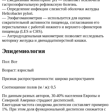
гастроэзофагеальную рефлюксную болезнь.
— Определение инфекции слизистой оболочки желудка
Helicobacter pylori.
— Эзофагоманометрия — используется для оценки
сократительной активности пищевода, согласования его
перистальтики с работой нижнего и верхнего сфинктеров
пищевода (LES и CHS).
— Антродуоденальная манометрия: позволяет исследовать
моторику желудка и двенадцатиперстной кишки.
Эпидемиология
Пол: Все
Возраст: взрослый
Признак распространенности: широко распространен
Соотношение полов (м / ж): 0,5
По данным разных авторов, 30-40% населения Европы и
Северной Америки страдают диспепсией.
Ежегодная частота синдрома диспепсии составляет примерно
1%. При этом доля функциональной диспепсии снижается с