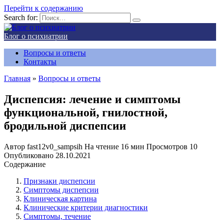
Перейти к содержанию
Search for:
Блог о психиатрии
Вопросы и ответы
Контакты
Главная
»
Вопросы и ответы
Диспепсия: лечение и симптомы
функциональной, гнилостной,
бродильной диспепсии
Автор
fast12v0_sampsih
На чтение
16 мин
Просмотров
10
Опубликовано
28.10.2021
Содержание
Признаки диспепсии
Симптомы диспепсии
Клиническая картина
Клинические критерии диагностики
Cимптомы, течение