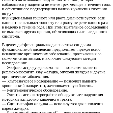
наблюдается у пациента не менее трех месяцев в течение года,
и объективного подтверждения наличия учащения глотания
воздуха.
Функциональная тошнота или рвота диагностируется, если
пациент испытывает тошноту или рвоту не реже одного раза
в неделю в течение года. При этом тщательное обследование
не выявляет других причин, объясняющих наличие данного
симптома.
В целом дифференциальная диагностика синдрома
функциональной диспепсии предполагает, прежде всего,
исключение органических заболеваний, протекающих со
схожими симптомами, и включает следующие методы
исследования:
— Эзофагогастродуоденоскопия — позволяет выявить
рефлюкс-эзофагит, язву желудка, опухоли желудка и другие
органические заболевания.
— Ультразвуковое исследование — позволяет выявить
хронический панкреатит, желчнокаменную болезнь.
— Рентгенологическое обследование.
— Электрогастроэнтерография: обнаруживает нарушения
моторики желудочно-кишечного тракта.
— Сцинтиграфия желудка — используется для выявления
пареза желудка.
— Ежедневный мониторинг pH — позволяет исключить