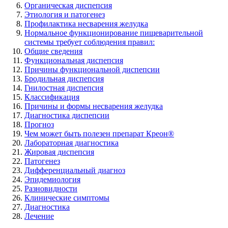
Органическая диспепсия
Этиология и патогенез
Профилактика несварения желудка
Нормальное функционирование пищеварительной
системы требует соблюдения правил:
Общие сведения
Функциональная диспепсия
Причины функциональной диспепсии
Бродильная диспепсия
Гнилостная диспепсия
Классификация
Причины и формы несварения желудка
Диагностика диспепсии
Прогноз
Чем может быть полезен препарат Креон®
Лабораторная диагностика
Жировая диспепсия
Патогенез
Дифференциальный диагноз
Эпидемиология
Разновидности
Клинические симптомы
Диагностика
Лечение