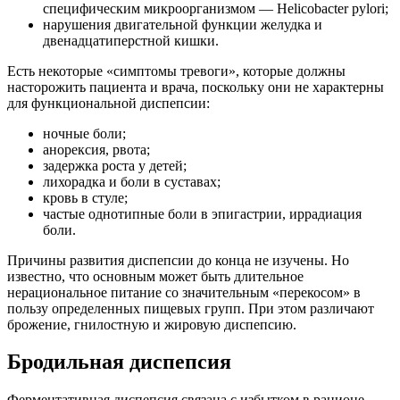
специфическим микроорганизмом — Helicobacter pylori;
нарушения двигательной функции желудка и
двенадцатиперстной кишки.
Есть некоторые «симптомы тревоги», которые должны
насторожить пациента и врача, поскольку они не характерны
для функциональной диспепсии:
ночные боли;
анорексия, рвота;
задержка роста у детей;
лихорадка и боли в суставах;
кровь в стуле;
частые однотипные боли в эпигастрии, иррадиация
боли.
Причины развития диспепсии до конца не изучены. Но
известно, что основным может быть длительное
нерациональное питание со значительным «перекосом» в
пользу определенных пищевых групп. При этом различают
брожение, гнилостную и жировую диспепсию.
Бродильная диспепсия
Ферментативная диспепсия связана с избытком в рационе