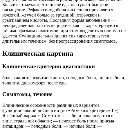
Больные отмечают, что после еды наступает быстрое
насыщение. Рефлюксоподобная диспепсия проявляется
изжогой, жгучей болью за грудиной, отрыжкой и
срыгиванием кислоты. Последняя форма заболевания —
неопределенная или неспецифическая — характеризуется
полиморфизмом симптомов, при этом выделить основную не
удается. Функциональная диспепсия характеризуется
длительным течением, без прогрессирования симптомов.
Клиническая картина
Клинические критерии диагностики
боль в животе, вздутие живота, голодные боли, ночные боли,
тошнота, дискомфорт после еды
Cимптомы, течение
Клинические особенности различных вариантов
функциональной диспепсии (по «Римским критериям II»).
Язвенный вариант. Симптомы: — боли локализуются в
эпигастральной области; — исчезает боль после приема
антацидов; — голодные боли; — ночные боли; —