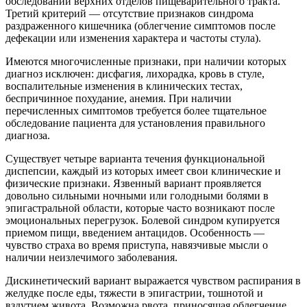
обследовании верхних отделов пищеварительного тракта.
Третий критерий — отсутствие признаков синдрома
раздраженного кишечника (облегчение симптомов после
дефекации или изменения характера и частоты стула).
Имеются многочисленные признаки, при наличии которых
диагноз исключен: дисфагия, лихорадка, кровь в стуле,
воспалительные изменения в клинических тестах,
беспричинное похудание, анемия. При наличии
перечисленных симптомов требуется более тщательное
обследование пациента для установления правильного
диагноза.
Существует четыре варианта течения функциональной
диспепсии, каждый из которых имеет свои клинические и
физические признаки. Язвенный вариант проявляется
довольно сильными ночными или голодными болями в
эпигастральной области, которые часто возникают после
эмоциональных перегрузок. Болевой синдром купируется
приемом пищи, введением антацидов. Особенность —
чувство страха во время приступа, навязчивые мысли о
наличии неизлечимого заболевания.
Дискинетический вариант выражается чувством распирания в
желудке после еды, тяжести в эпигастрии, тошнотой и
вздутием живота. Возможна рвота, приносящая облегчение.