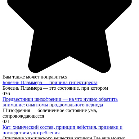
Вам также может понравиться
Болезнь Пламмера — причина гипертиреоза
Болезнь Пламмера — это состояние, при котором
0
36
Предвестники шизофрении — на что нужно обратить
внимание: симптомы продромального периода
Шизофрения — болезненное состояние ума,
сопровождающееся
0
21
Кат: химический состав, принцип действия, признаки и
последствия употребления
Описание химического вещества катинон Где еще можно