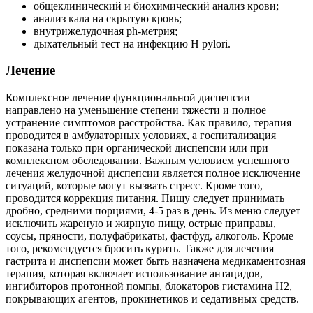
общеклинический и биохимический анализ крови;
анализ кала на скрытую кровь;
внутрижелудочная ph-метрия;
дыхательный тест на инфекцию H pylori.
Лечение
Комплексное лечение функциональной диспепсии
направлено на уменьшение степени тяжести и полное
устранение симптомов расстройства. Как правило, терапия
проводится в амбулаторных условиях, а госпитализация
показана только при органической диспепсии или при
комплексном обследовании. Важным условием успешного
лечения желудочной диспепсии является полное исключение
ситуаций, которые могут вызвать стресс. Кроме того,
проводится коррекция питания. Пищу следует принимать
дробно, средними порциями, 4-5 раз в день. Из меню следует
исключить жареную и жирную пищу, острые приправы,
соусы, пряности, полуфабрикаты, фастфуд, алкоголь. Кроме
того, рекомендуется бросить курить. Также для лечения
гастрита и диспепсии может быть назначена медикаментозная
терапия, которая включает использование антацидов,
ингибиторов протонной помпы, блокаторов гистамина Н2,
покрывающих агентов, прокинетиков и седативных средств.