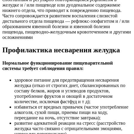
желудке и / или пищеводе или дуоденальное содержимое
нижнего отдела, что приводит к повреждению пищевода.
Часто сопровождается развитием воспаления слизистой
дистального отдела пищевода — рефлюкс-эзофагитом и / или
образованием язвенной болезни и язвенной болезни
пищевода, пищеводно-желудочным кровотечением и другими
осложнениями
Профилактика несварения желудка
Нормальное функционирование пищеварительной
системы требует соблюдения правил:
здоровое питание для предотвращения несварения
желудка (отказ от строгих диет, сбалансированных по
составу белков, жиров и углеводов продуктов,
употребление фруктов и овощей в достаточном
количестве, исключая фастфуд и т д);
избавиться от вредных привычек (частое употребление
алкоголя, сухой пищи, приемы пищи на ходу,
переедание на ночь, отсутствие завтрака);
развитие адекватной реакции на стресс (расстройство
желудка часто связано с отрицательными эмоциями,
нервными перегрузками).