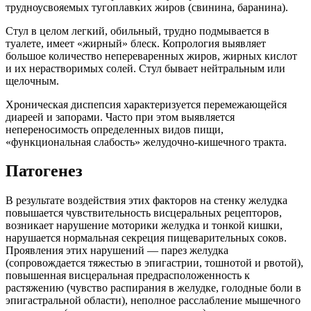
трудноусвояемых тугоплавких жиров (свинина, баранина).
Стул в целом легкий, обильный, трудно подмывается в
туалете, имеет «жирный» блеск. Копрология выявляет
большое количество непереваренных жиров, жирных кислот
и их нерастворимых солей. Стул бывает нейтральным или
щелочным.
Хроническая диспепсия характеризуется перемежающейся
диареей и запорами. Часто при этом выявляется
непереносимость определенных видов пищи,
«функциональная слабость» желудочно-кишечного тракта.
Патогенез
В результате воздействия этих факторов на стенку желудка
повышается чувствительность висцеральных рецепторов,
возникает нарушение моторики желудка и тонкой кишки,
нарушается нормальная секреция пищеварительных соков.
Проявления этих нарушений — парез желудка
(сопровождается тяжестью в эпигастрии, тошнотой и рвотой),
повышенная висцеральная предрасположенность к
растяжению (чувство распирания в желудке, голодные боли в
эпигастральной области), неполное расслабление мышечного