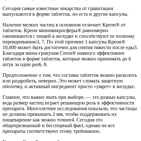
Сегодня самые известные лекарства от гравитации
выпускаются в форме таблеток, но есть и другие капсулы.
Наличие мелких частиц в основном отличает Креон® от
таблеток. Креон минимикросферы® равномерно
смешиваются с пищей в желудке и способствуют ее полному
перевариванию3, 7. По этой причине 1 капсулы Креон®
10,000 может быть достаточно для снятия тяжести после еды3.
Благодаря мини-гранулам Creon® намного эффективнее
таблеток в форме таблеток, которые можно принимать до 6
штук за один раз6, 8.
Предположение о том, что составы таблеток можно расколоть
или раздробить, неверно. Это может сломать защитную
оболочку, и активный ингредиент просто «умрет» в желудке.
Главное, что важно знать при выборе, — это разные капсулы,
ведь размер частиц играет решающую роль в эффективности
препарата. Многолетние исследования показали, что частицы
не должны превышать 2 мм, чтобы поддерживать их
пищеварение как можно точнее4. Сегодня это
общепризнанный и бесспорный факт, однако не все
препараты соответствуют этому требованию.