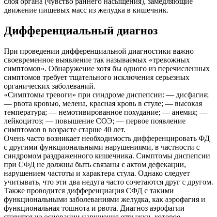
слоя органа (чувство раннего насыщения), замедляющие
движение пищевых масс из желудка в кишечник.
Дифференциальный диагноз
При проведении дифференциальной диагностики важно
своевременное выявление так называемых «тревожных
симптомов». Обнаружение хотя бы одного из перечисленных
симптомов требует тщательного исключения серьезных
органических заболеваний.
«Симптомы тревоги» при синдроме диспепсии: — дисфагия;
— рвота кровью, мелена, красная кровь в стуле; — высокая
температура; — немотивированное похудание; — анемия; —
лейкоцитоз; — повышение СОЭ; — первое появление
симптомов в возрасте старше 40 лет.
Очень часто возникает необходимость дифференцировать ФД
с другими функциональными нарушениями, в частности с
синдромом раздраженного кишечника. Симптомы диспепсии
при СФД не должны быть связаны с актом дефекации,
нарушением частоты и характера стула. Однако следует
учитывать, что эти два недуга часто сочетаются друг с другом.
Также проводится дифференциация СФД с такими
функциональными заболеваниями желудка, как аэрофагия и
функциональная тошнота и рвота. Диагноз аэрофагии
ставится на основании нарушения отрыжки, которое