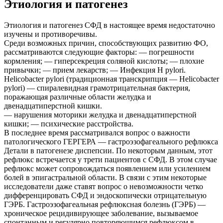
Этиология и патогенез
Этиология и патогенез СФД в настоящее время недостаточно
изучены и противоречивы.
Среди возможных причин, способствующих развитию ФО,
рассматриваются следующие факторы: — погрешности
кормления; — гиперсекреция соляной кислоты; — плохие
привычки; — прием лекарств; — Инфекция H pylori.
Helicobacter pylori (традиционная транскрипция — Helicobacter
pylori) — спиралевидная грамотрицательная бактерия,
поражающая различные области желудка и
двенадцатиперстной кишки.
— нарушения моторики желудка и двенадцатиперстной
кишки; — психические расстройства.
В последнее время рассматривался вопрос о важности
патологического ГЕРГЕРА — гастроэзофагеального рефлюкса
Детали в патогенезе диспепсии. По некоторым данным, этот
рефлюкс встречается у трети пациентов с СФД. В этом случае
рефлюкс может сопровождаться появлением или усилением
болей в эпигастральной области. В связи с этим некоторые
исследователи даже ставят вопрос о невозможности четко
дифференцировать СФД и эндоскопически отрицательную
ГЭРБ. Гастроэзофагеальная рефлюксная болезнь (ГЭРБ) —
хроническое рецидивирующее заболевание, вызываемое
спонтанным и регулярно повторяющимся рефлюксом в