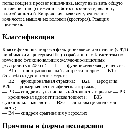
попадающие в просвет кишечника, могут вызывать общую
интоксикацию (снижение работоспособности, вялость,
плохой аппетит). Копрология выявляет увеличение
количества мышечных волокон (креаторея). Реакция
щелочная.
Классификация
Классификация синдрома функциональной диспепсии (СФД)
по «Римским критериям III» (разработанным Комитетом по
изучению функциональных желудочно-кишечных
расстройств в 2006 г.): — B1 — функциональная диспепсия:
— B1a — постпрандиальный дистресс-синдром; — B1b —
болевой синдром в эпигастрии;
— В2 — функциональная отрыжка: — В2а — аэрофагия; —
B2b — чрезмерная неспецифическая отрыжка;
— B3 — синдром функциональной тошноты и рвоты: — B3
— хроническая идиопатическая тошнота; — ВЗЬ —
функциональная рвота; — ВЗс — синдром циклической
рвоты;
— В4 — синдром срыгивания у взрослых.
Причины и формы несварения