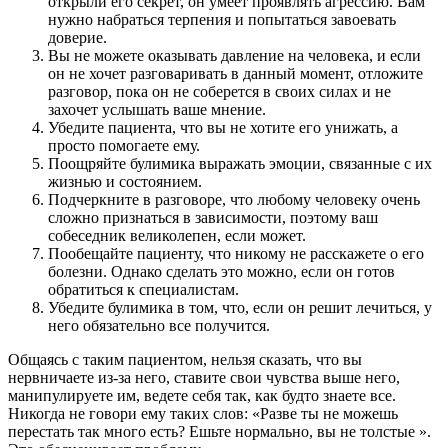
открыли его секрет, он умеет проявлять агрессию. Вам
нужно набраться терпения и попытаться завоевать
доверие.
Вы не можете оказывать давление на человека, и если
он не хочет разговаривать в данный момент, отложите
разговор, пока он не соберется в своих силах и не
захочет услышать ваше мнение.
Убедите пациента, что вы не хотите его унижать, а
просто помогаете ему.
Поощряйте булимика выражать эмоции, связанные с их
жизнью и состоянием.
Подчеркните в разговоре, что любому человеку очень
сложно признаться в зависимости, поэтому ваш
собеседник великолепен, если может.
Пообещайте пациенту, что никому не расскажете о его
болезни. Однако сделать это можно, если он готов
обратиться к специалистам.
Убедите булимика в том, что, если он решит лечиться, у
него обязательно все получится.
Общаясь с таким пациентом, нельзя сказать, что вы
нервничаете из-за него, ставите свои чувства выше него,
манипулируете им, ведете себя так, как будто знаете все.
Никогда не говори ему таких слов: «Разве ты не можешь
перестать так много есть? Ешьте нормально, вы не толстые ».