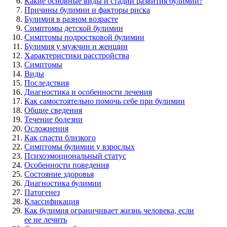
Какие основные виды и стадии развития булимии?
Причины булимии и факторы риска
Булимия в разном возрасте
Симптомы детской булимии
Симптомы подростковой булимии
Булимия у мужчин и женщин
Характеристики расстройства
Симптомы
Виды
Последствия
Диагностика и особенности лечения
Как самостоятельно помочь себе при булимии
Общие сведения
Течение болезни
Осложнения
Как спасти близкого
Симптомы булимии у взрослых
Психоэмоциональный статус
Особенности поведения
Состояние здоровья
Диагностика булимии
Патогенез
Классификация
Как булимия ограничивает жизнь человека, если
ее не лечить