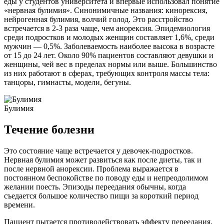
еды у студентов университета и впервые использовал понятие
«нервная булимия». Синонимичные названия: кинорексия,
нейрогенная булимия, волчий голод. Это расстройство
встречается в 2-3 раза чаще, чем анорексия. Эпидемиология
среди подростков и молодых женщин составляет 1,6%, среди
мужчин — 0,5%. Заболеваемость наиболее высока в возрасте
от 15 до 24 лет. Около 90% пациентов составляют девушки и
женщины, чей вес в пределах нормы или выше. Большинство
из них работают в сферах, требующих контроля массы тела:
танцоры, гимнасты, модели, бегуны.
Булимия
Течение болезни
Это состояние чаще встречается у девочек-подростков.
Нервная булимия может развиться как после диеты, так и
после нервной анорексии. Проблема выражается в
постоянном беспокойстве по поводу еды и непреодолимом
желании поесть. Эпизоды переедания обычны, когда
съедается большое количество пищи за короткий период
времени.
Пациент пытается противодействовать эффекту переедания,