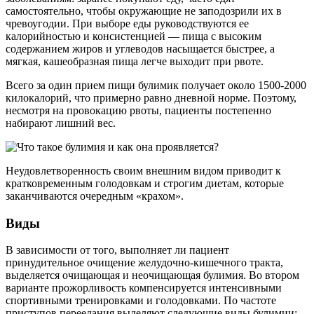
самостоятельно, чтобы окружающие не заподозрили их в
чревоугодии. При выборе еды руководствуются ее
калорийностью и консистенцией — пища с высоким
содержанием жиров и углеводов насыщается быстрее, а
мягкая, кашеобразная пища легче выходит при рвоте.
Всего за один прием пищи булимик получает около 1500-2000
килокалорий, что примерно равно дневной норме. Поэтому,
несмотря на провокацию рвоты, пациенты постепенно
набирают лишний вес.
Неудовлетворенность своим внешним видом приводит к
кратковременным голодовкам и строгим диетам, которые
заканчиваются очередным «крахом».
Виды
В зависимости от того, выполняет ли пациент
принудительное очищение желудочно-кишечного тракта,
выделяется очищающая и неочищающая булимия. Во втором
варианте прожорливость компенсируется интенсивными
спортивными тренировками и голодовками. По частоте
приступов переедания выделяют следующие виды булимии: