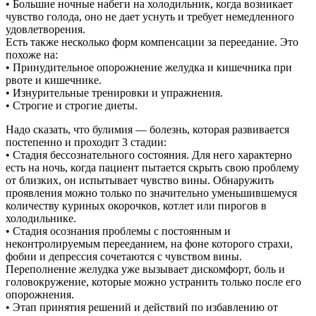
• Большие ночные набеги на холодильник, когда возникает
чувство голода, оно не дает уснуть и требует немедленного
удовлетворения.
Есть также несколько форм компенсации за переедание. Это
похоже на:
• Принудительное опорожнение желудка и кишечника при
рвоте и кишечнике.
• Изнурительные тренировки и упражнения.
• Строгие и строгие диеты.
Надо сказать, что булимия — болезнь, которая развивается
постепенно и проходит 3 стадии:
• Стадия бессознательного состояния. Для него характерно
есть на ночь, когда пациент пытается скрыть свою проблему
от близких, он испытывает чувство вины. Обнаружить
проявления можно только по значительно уменьшившемуся
количеству куриных окорочков, котлет или пирогов в
холодильнике.
• Стадия осознания проблемы с постоянным и
неконтролируемым перееданием, на фоне которого страхи,
фобии и депрессия сочетаются с чувством вины.
Переполнение желудка уже вызывает дискомфорт, боль и
головокружение, которые можно устранить только после его
опорожнения.
• Этап принятия решений и действий по избавлению от