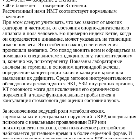
• 40 и более лет — ожирение 3 степени.
Рассчитанный нами ИМТ соответствует нормальным
значениям.
При этом следует учитывать, что вес зависит от многих
факторов, в частности, от состояния опорно-двигательного
аппарата и пола человека. Но примерно индекс Кетле, когда
он определяется в динамике, может указывать на тенденции
изменения веса. Это особенно важно, если изменения
произошли внезапно. Это повод звонить всем и обращаться за
помощью к специалистам: эндокринологу, гастроэнтерологу
и, конечно же, психотерапевту. Показаны лабораторные
анализы на гормоны, в основном щитовидной железы,
определение концентрации калия и кальция в крови для
выявления их дефицита. Среди методов инструментального
обследования рекомендуются ЭКГ, УЗИ внутренних органов,
КТ головного мозга для исключения его органических
поражений, а также функциональные пробы почек и
консультация стоматолога для оценки состояния зубов.
За исключением ведущей роли метаболических,
гормональных и центральных нарушений в RPP, консультация
психолога с начальными проявлениями RPP или
психотерапевта показана, если психическое расстройство
наблюдается длительное время и в более серьезной форме. И
даже при наличии непсихогенных причин RPP психотерапия