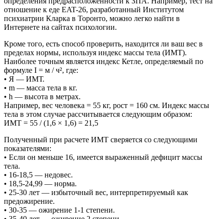
определения предрасположенности к ЗПА. Например, тест на
отношение к еде EAT-26, разработанный Институтом
психиатрии Кларка в Торонто, можно легко найти в
Интернете на сайтах психологии.
Кроме того, есть способ проверить, находится ли ваш вес в
пределах нормы, используя индекс массы тела (ИМТ).
Наиболее точным является индекс Кетле, определяемый по
формуле I = м / ч², где:
• Я — ИМТ.
• m — масса тела в кг.
• h — высота в метрах.
Например, вес человека = 55 кг, рост = 160 см. Индекс массы
тела в этом случае рассчитывается следующим образом:
ИМТ = 55 / (1,6 × 1,6) = 21,5
Полученный при расчете ИМТ сверяется со следующими
показателями:
• Если он меньше 16, имеется выраженный дефицит массы
тела.
• 16-18,5 — недовес.
• 18,5-24,99 — норма.
• 25-30 лет — избыточный вес, интерпретируемый как
предожирение.
• 30-35 — ожирение 1-1 степени.
• 35-40 лет — ожирение 2 степени.