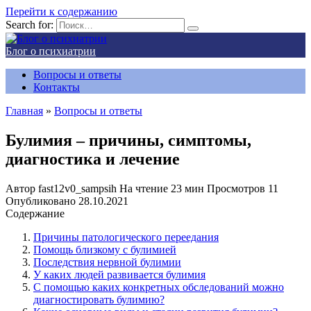
Перейти к содержанию
Search for:
Блог о психиатрии
Вопросы и ответы
Контакты
Главная
»
Вопросы и ответы
Булимия – причины, симптомы,
диагностика и лечение
Автор
fast12v0_sampsih
На чтение
23 мин
Просмотров
11
Опубликовано
28.10.2021
Содержание
Причины патологического переедания
Помощь близкому с булимией
Последствия нервной булимии
У каких людей развивается булимия
С помощью каких конкретных обследований можно
диагностировать булимию?