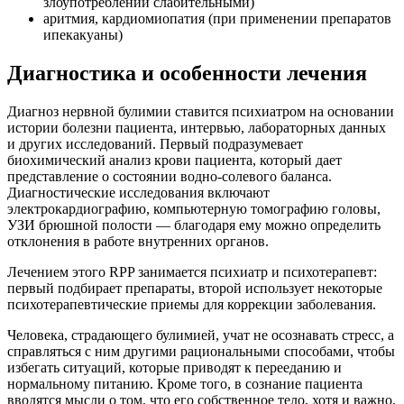
злоупотреблении слабительными)
аритмия, кардиомиопатия (при применении препаратов
ипекакуаны)
Диагностика и особенности лечения
Диагноз нервной булимии ставится психиатром на основании
истории болезни пациента, интервью, лабораторных данных
и других исследований. Первый подразумевает
биохимический анализ крови пациента, который дает
представление о состоянии водно-солевого баланса.
Диагностические исследования включают
электрокардиографию, компьютерную томографию головы,
УЗИ брюшной полости — благодаря ему можно определить
отклонения в работе внутренних органов.
Лечением этого RPP занимается психиатр и психотерапевт:
первый подбирает препараты, второй использует некоторые
психотерапевтические приемы для коррекции заболевания.
Человека, страдающего булимией, учат не осознавать стресс, а
справляться с ним другими рациональными способами, чтобы
избегать ситуаций, которые приводят к перееданию и
нормальному питанию. Кроме того, в сознание пациента
вводятся мысли о том, что его собственное тело, хотя и важно,