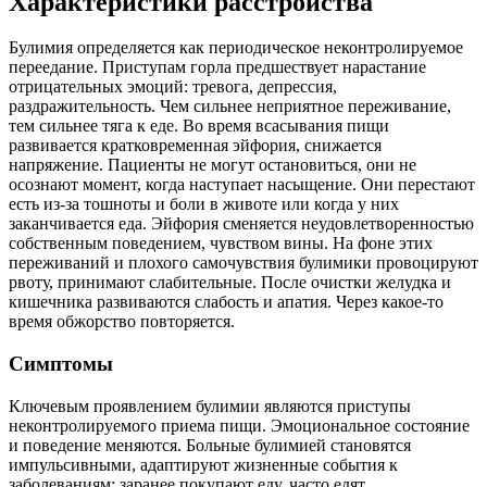
Характеристики расстройства
Булимия определяется как периодическое неконтролируемое
переедание. Приступам горла предшествует нарастание
отрицательных эмоций: тревога, депрессия,
раздражительность. Чем сильнее неприятное переживание,
тем сильнее тяга к еде. Во время всасывания пищи
развивается кратковременная эйфория, снижается
напряжение. Пациенты не могут остановиться, они не
осознают момент, когда наступает насыщение. Они перестают
есть из-за тошноты и боли в животе или когда у них
заканчивается еда. Эйфория сменяется неудовлетворенностью
собственным поведением, чувством вины. На фоне этих
переживаний и плохого самочувствия булимики провоцируют
рвоту, принимают слабительные. После очистки желудка и
кишечника развиваются слабость и апатия. Через какое-то
время обжорство повторяется.
Симптомы
Ключевым проявлением булимии являются приступы
неконтролируемого приема пищи. Эмоциональное состояние
и поведение меняются. Больные булимией становятся
импульсивными, адаптируют жизненные события к
заболеваниям: заранее покупают еду, часто едят