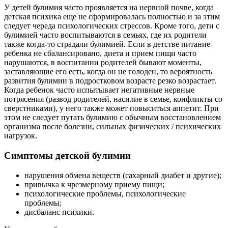
У детей булимия часто проявляется на нервной почве, когда
детская психика еще не сформировалась полностью и за этим
следует череда психологических стрессов. Кроме того, дети с
булимией часто воспитываются в семьях, где их родители
также когда-то страдали булимией. Если в детстве питание
ребенка не сбалансировано, диета и прием пищи часто
нарушаются, в воспитании родителей бывают моменты,
заставляющие его есть, когда он не голоден, то вероятность
развития булимии в подростковом возрасте резко возрастает.
Когда ребенок часто испытывает негативные нервные
потрясения (развод родителей, насилие в семье, конфликты со
сверстниками), у него также может повыситься аппетит. При
этом не следует путать булимию с обычным восстановлением
организма после болезни, сильных физических / психических
нагрузок.
Симптомы детской булимии
нарушения обмена веществ (сахарный диабет и другие);
привычка к чрезмерному приему пищи;
психологические проблемы, психологические
проблемы;
дисбаланс психики.